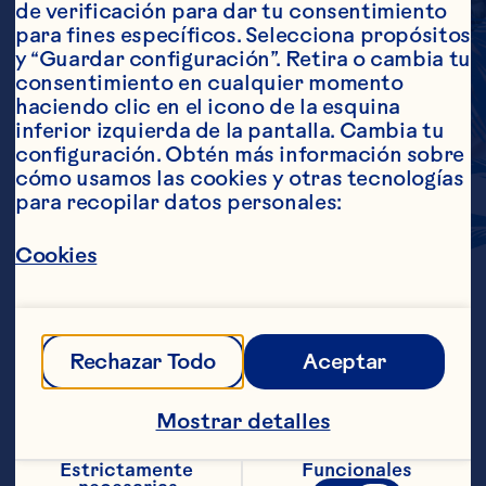
de verificación para dar tu consentimiento 
para fines específicos. Selecciona propósitos 
y “Guardar configuración”. Retira o cambia tu 
consentimiento en cualquier momento 
haciendo clic en el icono de la esquina 
inferior izquierda de la pantalla. Cambia tu 
configuración. Obtén más información sobre 
BOLD
AND
TART
cómo usamos las cookies y otras tecnologías 
para recopilar datos personales:
FLAVOR
Cookies
Ocean Spray Ingredients offers 
ingredients that will add some great 
Rechazar Todo
Aceptar
pop to any salad! Sweetened Dried 
Cranberries add tart flavor and chewy 
Mostrar detalles
texture to any salad, while 
BerryFusions® Fruits also allow 
manufactures to present different 
Estrictamente 
Funcionales
fruit flavors in addition to the health 