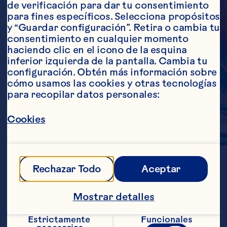
de verificación para dar tu consentimiento 
para fines específicos. Selecciona propósitos 
y “Guardar configuración”. Retira o cambia tu 
consentimiento en cualquier momento 
haciendo clic en el icono de la esquina 
inferior izquierda de la pantalla. Cambia tu 
configuración. Obtén más información sobre 
cómo usamos las cookies y otras tecnologías 
para recopilar datos personales:
Cookies
CONCENTRADO
DE
CRANBERRIES
Rechazar Todo
Aceptar
Mostrar detalles
El concentrado de cranberries de 
Ocean Spray® agrega el típico sabor 
Estrictamente 
Funcionales
ácido y el color rojo intenso para 