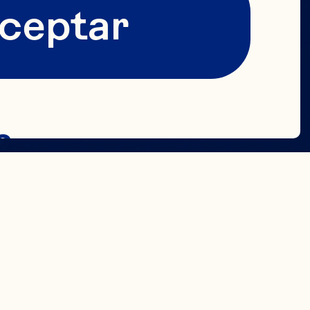
ceptar
s
DO
uncionales