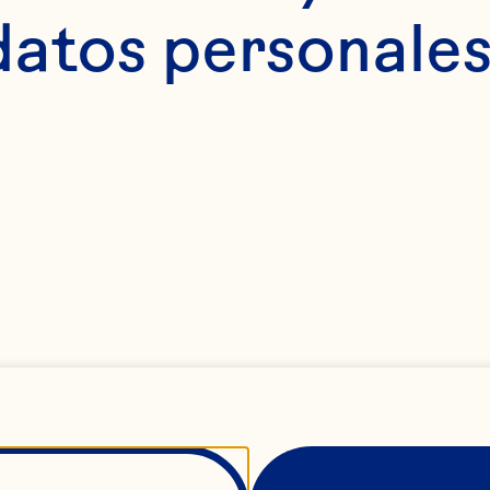
ara indicar cómo deseas que nos comuniquemos contigo:
datos personales
Ocean Spray.
es en cualquier momento. Para obtener más información
etemos a proteger y respetar tu privacidad, consulta n
eptas que Ocean Spray almacene y procese la información