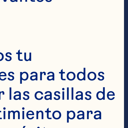
cio y
para
s tu 
s para todos 
las casillas de 
imiento para 