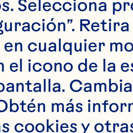
s. Selecciona pr
uración”. Retira 
 en cualquier m
 el icono de la e
pantalla. Cambia 
Obtén más infor
 y respetar tu privacidad y solo usaremos tu informació
 cookies y otras
nos solicites. De vez en cuando, nos gustaría ponernos 
s contenidos que puedan interesarte. Si aceptas que nos