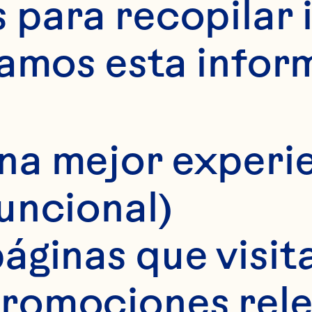
para recopilar 
samos esta infor
na mejor experie
funcional)
áginas que visita
el potencial 
romociones rele