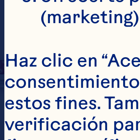
Arándano 
(marketing)
nuevas op
crecer e i
Haz clic en “Ace
consentimiento 
estos fines. Tam
verificación pa