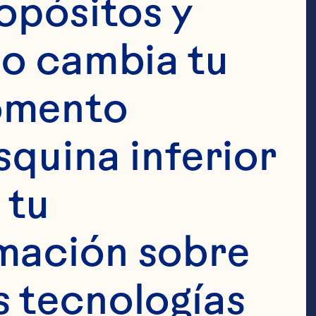
opósitos y 
o cambia tu 
omento 
squina inferior 
tu 
mación sobre 
n personal para administrar tu cuenta y
 tecnologías 
en contacto contigo acerca de nuestros
 comuniquemos contigo con este propósito,