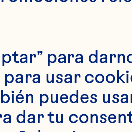
para tu nego
ortunidades 
nnovar.
ptar” para darno
para usar cookie
bién puedes usar 
ra dar tu consent