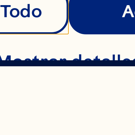
 Todo
A
Mostrar detalle
N TO
ecesarias
F