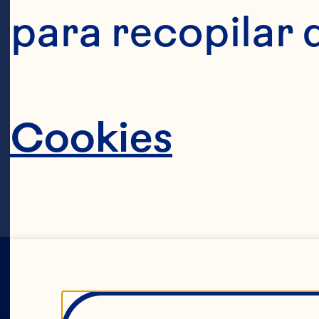
marca la casilla que está a continuación p
para recopilar 
Acepto recibir otras comunicaciones de 
Puedes darte de baja de estas comunicacion
prácticas de privacidad y cómo nos comprom
Al hacer clic en Enviar a continuación, ac
proporcionarte el contenido solicitado.
Cookies