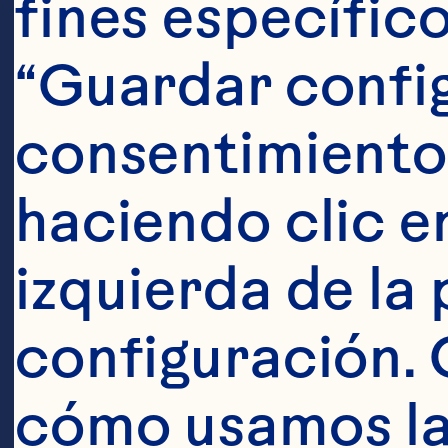
fines específico
Nombre
*
“Guardar config
Apellidos
*
Correo
*
consentimiento
Número de teléfono
*
haciendo clic en
Nombre de la empresa
*
izquierda de la 
Industria
*
configuración. 
País
*
Ocean Spray tiene el compromiso de proteger
cómo usamos las
proporcionar los productos y servicios que 
productos y servicios, así como sobre otro