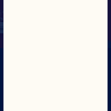
saludables”.
KATY GALLE, VICEPRESIDENTA SÉNIOR 
DE INVESTIGACIÓN Y DESARROLLO Y 
SOSTENIBILIDAD
CON TODO
EL PODER