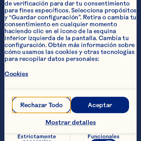
de Investigación y Desarrollo, y de 
de verificación para dar tu consentimiento 
Sostenibilidad en Ocean Spray. En 
para fines específicos. Selecciona propósitos 
este puesto, cultiva nuevos 
y “Guardar configuración”. Retira o cambia tu 
productos de vanguardia que 
consentimiento en cualquier momento 
ofrecen innovación a Ocean Spray. 
haciendo clic en el icono de la esquina 
También dirige nuestras iniciativas 
inferior izquierda de la pantalla. Cambia tu 
estratégicas de sostenibilidad, así 
configuración. Obtén más información sobre 
como nuestro trabajo en Asuntos 
cómo usamos las cookies y otras tecnologías 
del Consumidor. Galle también es 
para recopilar datos personales:
fundamental para fortalecer aún 
más el papel de liderazgo en la 
industria de Ocean Spray y de 
Cookies
potenciar la investigación y el 
desarrollo, junto con la seguridad 
alimentaria y la garantía de la 
calidad.

Rechazar Todo
Aceptar
Se incorporó a Ocean Spray 
Mostrar detalles
después de haber estado más 
recientemente en Dunkin’ Brands, 
donde se desempeñó como 
Estrictamente 
Funcionales
vicepresidenta de Innovación 