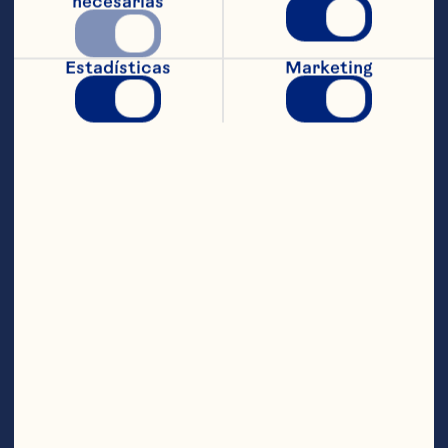
necesarias
Culinaria para los equipos de 
Dunkin’ y Baskin Robbins, allí 
estuvo a cargo de que su equipo 
Estadísticas
Marketing
creara una línea de innovación de 
tres años en consonancia con las 
intensivas plataformas de 
crecimiento de Dunkin en toda la 
cartera.

Galle cuenta con veinte años de 
experiencia en PepsiCo, donde 
desarrolló una amplia experiencia 
en innovación y comercialización 
de bebidas, y lanzó muchos 
productos nuevos a nivel mundial.  
Antes de eso, ocupó puestos de 
desarrollo de productos e 
investigación básica en Seagram’s y 
Kraft Foods.  También se 
desempeñó en el consejo superior 
"Flavor Extract Manufacturers 