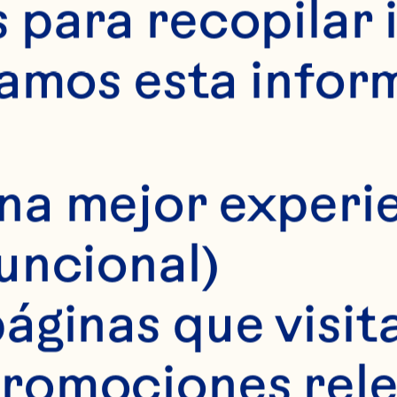
para recopilar 
samos esta infor
na mejor experie
funcional)
áginas que visita
eil Hampshire
romociones rele