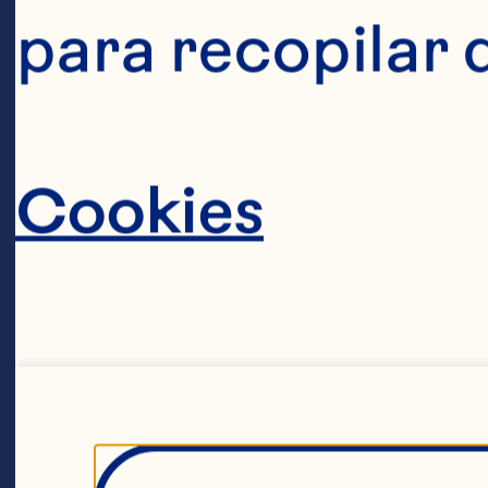
para recopilar 
“L
Oc
ma
Cookies
co
op
no
de