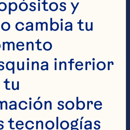
 las 
opósitos y 
s adecuadas y 
o cambia tu 
 en datos 
omento 
reparación de 
squina inferior 
er más que 
tu 
rar.

mación sobre 
 tecnologías 