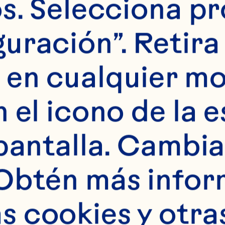
ansformación: cómo
s. Selecciona pr
pacidades digitale
uración”. Retira 
s procesos basados
 en cualquier m
eden reformar la p
 el icono de la e
a empresa para hac
pantalla. Cambia 
lo competir: prospe
Obtén más infor
 cookies y otras