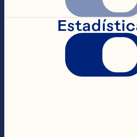
de
Estadístic
de 
in
de
eq
ap
Ad