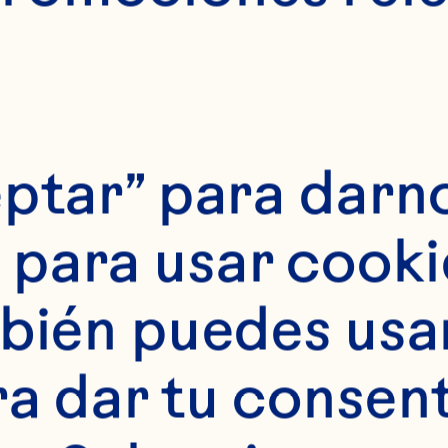
e Información
suntos Digita
ptar” para darno
para usar cookie
lo largo de sus 30 a
bién puedes usar 
rrera, Neil Hampshi
ra dar tu consent
 centrado en la idea