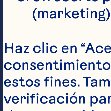
d
(marketing)
A
Haz clic en “Ace
consentimiento 
A 
estos fines. Tam
ca
verificación pa
ha