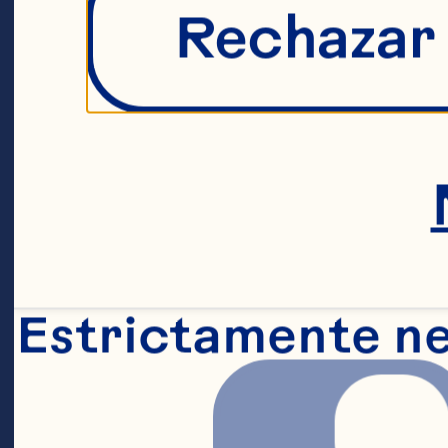
em
Rechazar
a 
pr
Co
Estrictamente n
As
de