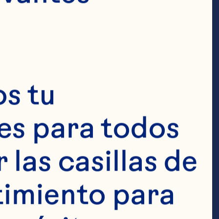
 y
les
s tu 
s para todos 
ños de 
las casillas de 
re siempre se 
imiento para 
 de la 