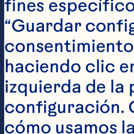
tr
fines específico
ca
“Guardar config
lo
consentimiento
pu
haciendo clic en
un
izquierda de la 
so
configuración. 
cómo usamos las