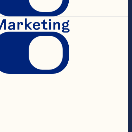
ones globales 
Marketing
empresarial, la 
, la gestión 
icos y los 
 de 
n Spray. 
iciativa de 