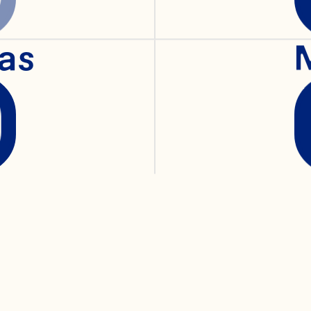
 datos, las operaci
as
TI, la inteligencia 
geniería tecnológica
 proyectos tecnológ
uipos de tecnología
licaciones de Ocea
emás, codirige la in