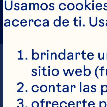
Usamos cookies 
acerca de ti. U
brindarte u
sitio web (
contar las p
N
ofrecerte p