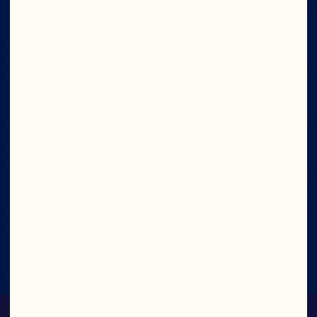
Buena fuente de
fibra
Sin sabores
artificiales, sin
colorantes ni
conservantes.
Sin grasa saturada