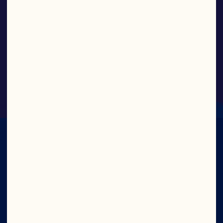
Arándano deshidratados 
sabor original
CON TODO