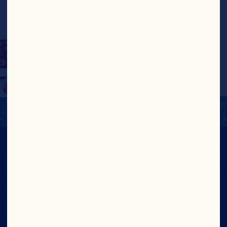
enchilados cubre el 
25 % de tu ingesta diaria 
de fruta recomendada.
INFORMACIÓN
NUTRICIONAL
Ver La Etiqueta Nutricional