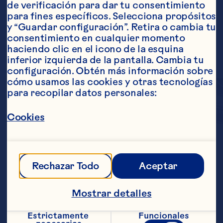
de verificación para dar tu consentimiento 
para fines específicos. Selecciona propósitos 
y “Guardar configuración”. Retira o cambia tu 
consentimiento en cualquier momento 
haciendo clic en el icono de la esquina 
inferior izquierda de la pantalla. Cambia tu 
configuración. Obtén más información sobre 
cómo usamos las cookies y otras tecnologías 
para recopilar datos personales:
Cookies
Sorprende a tus papilas 
gustativas con el 
Rechazar Todo
Aceptar
delicioso sabor dulce de 
Mostrar detalles
los cranberries 
Estrictamente 
Funcionales