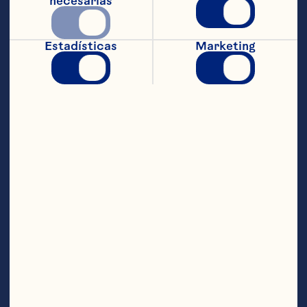
necesarias
Remojar 2-3 ramas de romero en 1 taza 
de agua caliente, como har&iacute;as 
con el t&eacute;, hasta que el color haya 
Estadísticas
Marketing
cambiado y el sabor sea bastante 
potente. Agregar 1 taza de az&uacute;car 
y revolver hasta disolver.
C&oacute;ctel:
En una coctelera mezclar y agitar vodka, 
jugo de lim&oacute;n jarabe simple de 
romero y Ocean Spray&reg; Bebida de 
cranberry. Colar y servir en un vaso de 
c&oacute;ctel con hielo. Llenar el vaso 
con cerveza de jengibre y decorar con 
una ramita de romero.
SUGERENCIA: Para un sabor 
&oacute;ptimo a romero, aplastar las 
ramas entre las manos para liberar los 