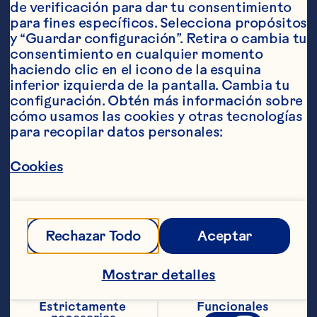
de verificación para dar tu consentimiento 
para fines específicos. Selecciona propósitos 
Ingredientes
y “Guardar configuración”. Retira o cambia tu 
60 ml (2 onzas) de vodka
consentimiento en cualquier momento 
haciendo clic en el icono de la esquina 
15 ml (1/2 oz) de jugo de lim&oacute;n  15 ml 
inferior izquierda de la pantalla. Cambia tu 
(1/2 onza) de jarabe simple de romero 
configuración. Obtén más información sobre 
(instrucciones a continuaci&oacute;n)
cómo usamos las cookies y otras tecnologías 
para recopilar datos personales:
22 ml (3/4 onza) de Ocean Spray&reg; Bebida 
de cranberry
Cookies
Cerveza de jengibre
3-4 ramas de romero fresco
Pasos
Rechazar Todo
Aceptar
Mostrar detalles
Jarabe simple de romero:
Estrictamente 
Funcionales