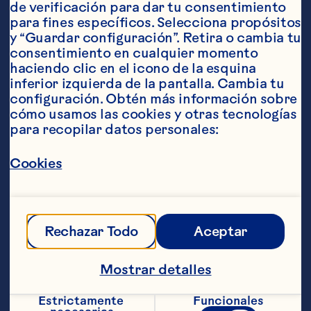
de verificación para dar tu consentimiento 
Ingredientes
para fines específicos. Selecciona propósitos 
120 ml (4 onzas) de Ocean Spray&reg; Bebida 
y “Guardar configuración”. Retira o cambia tu 
de cranberry
consentimiento en cualquier momento 
haciendo clic en el icono de la esquina 
45 ml (1 1/2 onzas) de ron
inferior izquierda de la pantalla. Cambia tu 
configuración. Obtén más información sobre 
1 cucharada de fresas congeladas, 
cómo usamos las cookies y otras tecnologías 
descongeladas
para recopilar datos personales:
Ramito de menta para decorar
Pasos
Cookies
En una coctelera rellena hasta la mitad 
con hielo, añade todos los ingredientes, 
Rechazar Todo
Aceptar
excepto la menta, y sacude bien. Cuela la 
mezcla a un vaso lleno de hielo. Decora 
Mostrar detalles
con un ramito de menta.
Estrictamente 
Funcionales