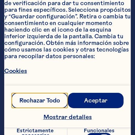
de verificación para dar tu consentimiento 
para fines específicos. Selecciona propósitos 
Ingredientes
y “Guardar configuración”. Retira o cambia tu 
60 ml (2 onzas) de gin
consentimiento en cualquier momento 
haciendo clic en el icono de la esquina 
2 cucharadas de jugo de lim&oacute;n 
inferior izquierda de la pantalla. Cambia tu 
reci&eacute;n exprimido
configuración. Obtén más información sobre 
cómo usamos las cookies y otras tecnologías 
200 ml (7 onzas) de Ocean Spray&reg; Bebida 
para recopilar datos personales:
de cranberry 
Cookies
60&nbsp;ml (2 onzas) de agua con gas
Pasos
Rechazar Todo
Aceptar
Combinar el gin y el jugo de limón en un 
vaso alto lleno con hielo. Verter en el 
vaso el jugo de cranberry y el agua con 
Mostrar detalles
gas.
Estrictamente 
Funcionales