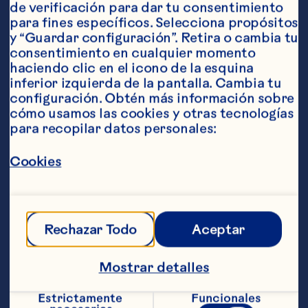
de verificación para dar tu consentimiento 
Ingredientes
para fines específicos. Selecciona propósitos 
3 oz de bebida de cranberry de Ocean 
y “Guardar configuración”. Retira o cambia tu 
Spray&reg;
consentimiento en cualquier momento 
haciendo clic en el icono de la esquina 
1/3 de manzana roja
inferior izquierda de la pantalla. Cambia tu 
configuración. Obtén más información sobre 
6 hojas de albahaca
cómo usamos las cookies y otras tecnologías 
para recopilar datos personales:
Az&uacute;car o miel a gusto
Pasos
Cookies
Licuar bebida de cranberry de Ocean 
Spray® junto a la albahaca y la manzana. 
Rechazar Todo
Aceptar
Endulzar a gusto. Colar y servir en un 
vaso highball con hielo. Decorar con 
limón, manzana y frutos rojos.    
Mostrar detalles
Raciones aproximadas:  1
Estrictamente 
Funcionales