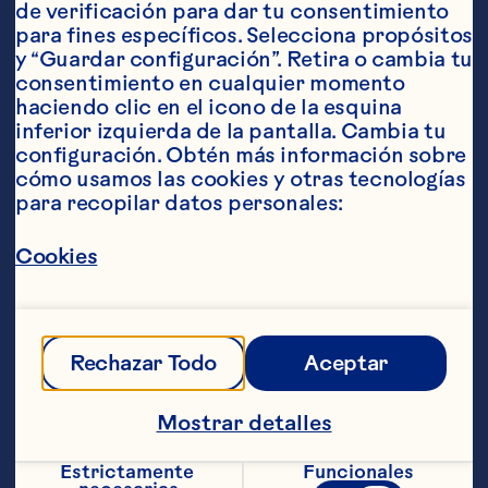
de verificación para dar tu consentimiento 
para fines específicos. Selecciona propósitos 
y “Guardar configuración”. Retira o cambia tu 
consentimiento en cualquier momento 
Ingredientes
haciendo clic en el icono de la esquina 
1 pavo   
inferior izquierda de la pantalla. Cambia tu 
configuración. Obtén más información sobre 
2 cucharadas de tomillo fresco finamente 
cómo usamos las cookies y otras tecnologías 
picado  
para recopilar datos personales:
2 1/2 to 3 1/2 tazas de cranberry Classic® 
bebida de Cranberry  
Cookies
1/4 taza mantequilla derretida  
sal  y pimienta
Rechazar Todo
Aceptar
Pasos
Mostrar detalles
Calentar el horno a 200°C (400°F). 
Estrictamente 
Funcionales
Sazonar el pavo con sal y pimienta. 