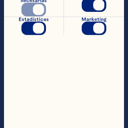
necesarias
centro para utilizarlo en otras recetas.    
Coloca la parte exterior del queso en un 
Estadísticas
Marketing
contenedor para hornear ligeramente 
más grande.     
Deshaz con un tenedor la jalea de 
cranberries Ocean Spray®  y rellena el 
centro del queso con ésta. Coloca la 
tapa del queso otra vez en su lugar. Con 
una cuchara cubre el queso con los 
chabacanos en conserva y esparce las 
almendras laminadas.    
Hornea de 8 a 10 minutos o hasta que 
esté el queso suave o ligeramente 
derretido. Acompáñalo con galletas 
saladas.    
Raciones aproximadas:  8 porciones