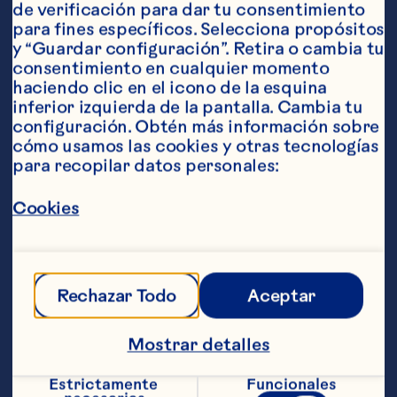
de verificación para dar tu consentimiento 
para fines específicos. Selecciona propósitos 
y “Guardar configuración”. Retira o cambia tu 
consentimiento en cualquier momento 
Ingredientes
haciendo clic en el icono de la esquina 
1 queso brie de 425 gramos  
inferior izquierda de la pantalla. Cambia tu 
configuración. Obtén más información sobre 
1/2 taza de jalea de cranberries Ocean Spray®   
cómo usamos las cookies y otras tecnologías 
para recopilar datos personales:
1/2 taza de chabacanos en conserva  
almendras laminadas
Pasos
Cookies
Precalienta el horno a 176 °C.    
Rechazar Todo
Aceptar
Rebana aproximadamente un centímetro 
de espesor de la parte superior de todo 
Mostrar detalles
el queso. Saca el centro del queso 
dejando un grosor de dos centímetros y 
Estrictamente 
Funcionales
medio alrededor. Guarda el queso del 