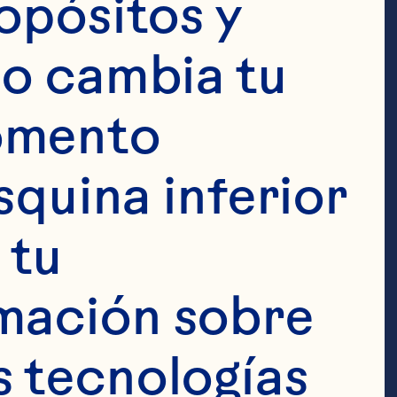
opósitos y 
o cambia tu 
omento 
a de 
squina inferior 
tu 
mación sobre 
Craisins&reg; 
 tecnologías 
 original