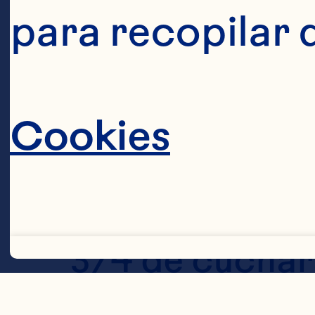
para recopilar 
1/4 de taza de
Cookies
1 cucharadita
3/4 de cuchar