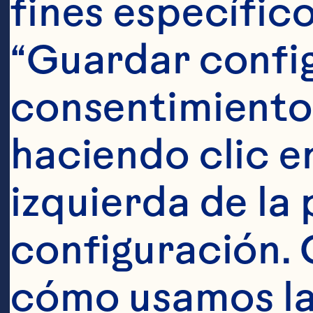
fines específico
Condimento:
“Guardar config
consentimiento
1 taza de Ocea
haciendo clic en
cranberry
izquierda de la 
configuración. 
3/4 de taza de
cómo usamos las
cranberries de