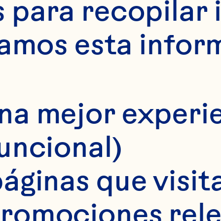
para recopilar 
samos esta infor
na mejor experie
funcional)
áginas que visita
romociones rele