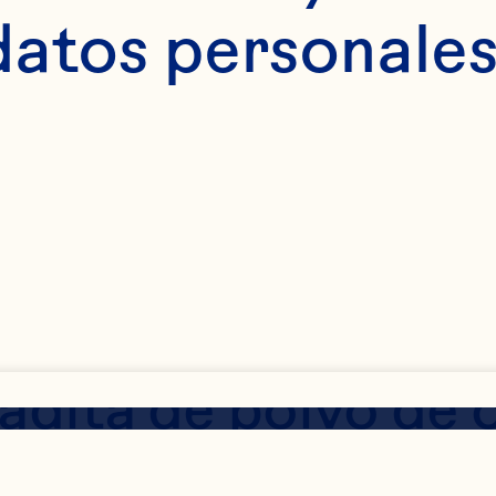
datos personales
 cebolla bien pica
 de c&aacute;scara
adita de polvo de 