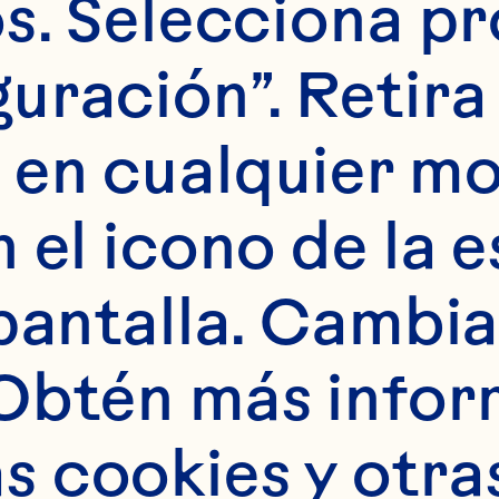
s. Selecciona pr
uración”. Retira 
 en cualquier m
n Spray&reg; Bebid
 el icono de la e
pantalla. Cambia 
Obtén más infor
 Ocean Spray&reg; 
 cookies y otras
shidratados sabor