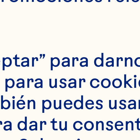
ptar” para darno
para usar cookie
bién puedes usar 
ra dar tu consent
tes